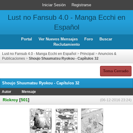
Iniciar Sesión
Registrarse
Lust no Fansub 4.0 - Manga Ecchi en
Español
Portal
Ver Nuevos Mensajes
Foro
Buscar
Reclutamiento
Lust no Fansub 4.0 - Manga Ecchi en Español
>
Principal
>
Anuncios &
Publicaciones
>
Shoujo Shuumatsu Ryokou - Capítulos 32
Tema Cerrado
Shoujo Shuumatsu Ryokou - Capítulos 32
Autor
Mensaje
Rickroy
[
501
]
(06-12-2016 23:24)