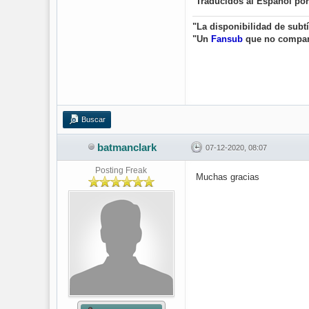
Traducidos al Español po
"La disponibilidad de subt
"Un
Fansub
que no compa
Buscar
batmanclark
07-12-2020, 08:07
Posting Freak
Muchas gracias