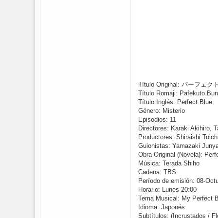
Título Original: パーフ
Título Romaji: Pafekuto Bur
Título Inglés: Perfect Blue
Género: Misterio
Episodios: 11
Directores: Karaki Akihiro,
Productores: Shiraishi Toich
Guionistas: Yamazaki Juny
Obra Original (Novela): Pe
Música: Terada Shiho
Cadena: TBS
Período de emisión: 08-Oct
Horario: Lunes 20:00
Tema Musical: My Perfect B
Idioma: Japonés
Subtítulos: (Incrustados / Fl