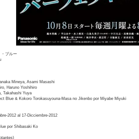
ェクト・ブルー
u
 Tanaka Mineya, Asami Masashi
iro, Haruno Yoshihiro
a, Takahashi Yuya
rfect Blue & Kokoro Torokasuyouna-Masa no Jikenbo por Miyabe Miyuki
ubre-2012 al 17-Dicciembre-2012
lue por Shibasaki Ko
otantes)