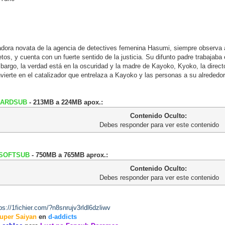
adora novata de la agencia de detectives femenina Hasumi, siempre observa
tos, y cuenta con un fuerte sentido de la justicia. Su difunto padre trabajaba 
bargo, la verdad está en la oscuridad y la madre de Kayoko, Kyoko, la direct
ierte en el catalizador que entrelaza a Kayoko y las personas a su alrededor,
ARDSUB
- 213MB a 224MB apox.:
Contenido Oculto:
Debes responder para ver este contenido
SOFTSUB
- 750MB a 765MB aprox.:
Contenido Oculto:
Debes responder para ver este contenido
ps://1fichier.com/?n8snrujv3rldl6dzliwv
uper Saiyan
en
d-addicts