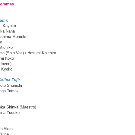
Doramas
sumi:
mi Kayoko
uka Nana
gashima Momoko
ko
Michiko
sa (Solo Voz) / Hasumi Koichiro
mi Itoko
(Joven)
 Kyoko
olina Fuji:
oto Shunichi
aga Tamaki
ka Shinya (Maestro)
ina Yusuke
a Akira
Yurie