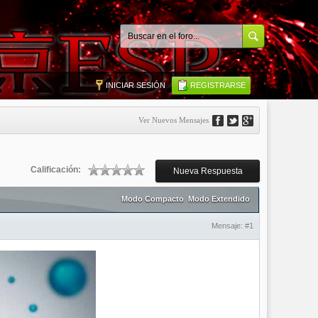
INICIAR SESIÓN
REGISTRARSE
Ver Nuevos Mensajes
Calificación:
Nueva Respuesta
Modo Compacto
Modo Extendido
Mensaje:
#1