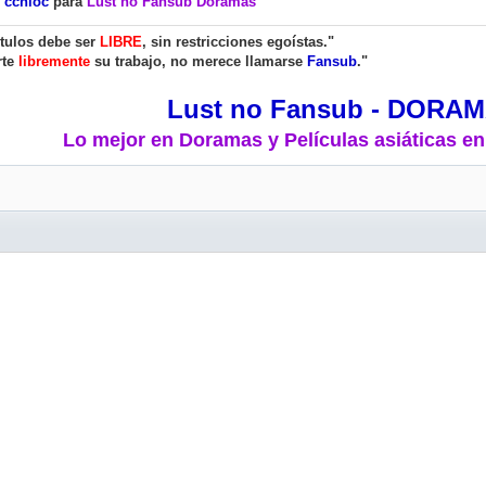
r
cchloc
para
Lust no Fansub Doramas
ítulos debe ser
LIBRE
, sin restricciones egoístas."
rte
libremente
su trabajo, no merece llamarse
Fansub
."
Lust no Fansub - DORA
Lo mejor en Doramas y Películas asiáticas en