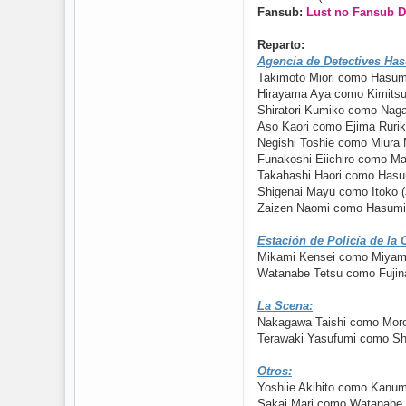
Fansub:
Lust no Fansub 
Reparto:
Agencia de Detectives Ha
Takimoto Miori como Hasu
Hirayama Aya como Kimits
Shiratori Kumiko como Na
Aso Kaori como Ejima Ruri
Negishi Toshie como Miura 
Funakoshi Eiichiro como Ma
Takahashi Haori como Hasu
Shigenai Mayu como Itoko 
Zaizen Naomi como Hasumi
Estación de Policía de la C
Mikami Kensei como Miyam
Watanabe Tetsu como Fujin
La Scena:
Nakagawa Taishi como Moro
Terawaki Yasufumi como Sh
Otros:
Yoshiie Akihito como Kanum
Sakai Mari como Watanabe 