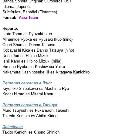
Banda Sonora Original: Ouroboros OST
Idioma: Japonés
Subtítulos: Español (Flotantes)
Fansub:
Asia-Team
Reparto:
Ikuta Toma es Ryuzaki Ikuo
Minamide Ryoka es Ryuzaki Ikuo (niño)
Oguri Shun es Danno Tatsuya
Kobayashi Kika es Danno Tatsuya (niño)
Ueno Juri es Hibino Mizuki
Ishii Kaho es Hibino Mizuki (niña)
Hirosue Ryoko es Kashiwaba Yuiko
Nakamura Hashinosuke III es Kitagawa Kanichiro
Personas cercanas a Ikuo:
Kiyohiko Shibukawa es Mashima Ryo
Kaoru Hirata es Mitarai Kaoru
Personas cercanas a Tatsuya:
Muro Tsuyoshi es Fukamachi Takeshi
Takeda Kumiko es Abiko Kirino
Detectives:
Takito Kenichi es Chono Shinichi