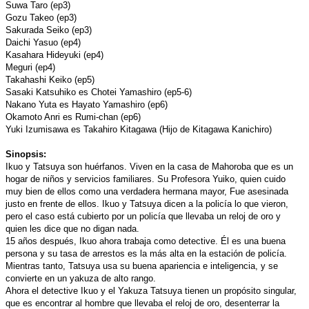
Suwa Taro (ep3)
Gozu Takeo (ep3)
Sakurada Seiko (ep3)
Daichi Yasuo (ep4)
Kasahara Hideyuki (ep4)
Meguri (ep4)
Takahashi Keiko (ep5)
Sasaki Katsuhiko es Chotei Yamashiro (ep5-6)
Nakano Yuta es Hayato Yamashiro (ep6)
Okamoto Anri es Rumi-chan (ep6)
Yuki Izumisawa es Takahiro Kitagawa (Hijo de Kitagawa Kanichiro)
Sinopsis:
Ikuo y Tatsuya son huérfanos. Viven en la casa de Mahoroba que es un
hogar de niños y servicios familiares. Su Profesora Yuiko, quien cuido
muy bien de ellos como una verdadera hermana mayor, Fue asesinada
justo en frente de ellos. Ikuo y Tatsuya dicen a la policía lo que vieron,
pero el caso está cubierto por un policía que llevaba un reloj de oro y
quien les dice que no digan nada.
15 años después, Ikuo ahora trabaja como detective. Él es una buena
persona y su tasa de arrestos es la más alta en la estación de policía.
Mientras tanto, Tatsuya usa su buena apariencia e inteligencia, y se
convierte en un yakuza de alto rango.
Ahora el detective Ikuo y el Yakuza Tatsuya tienen un propósito singular,
que es encontrar al hombre que llevaba el reloj de oro, desenterrar la