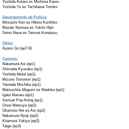
Yoshida Kotaro es Mishima Kaoru
Yoshida Yo es Tachibana Tomiko
Departamento de Polícia:
Mitsuishi Ken es Hibino Kunihiko
Masaki Nomura es Yukito Hijiri
Seino Nana es Tamura Konatasu
Otros:
Ayano Go (ep7-9)
Cameos:
Nakamura Aoi (ep1)
Shimada Kyusaku (ep1)
Yoshida Metal (ep1)
Mizuno Tomonori (ep1)
Yamada Mochika (ep1)
Matsushita Megumi es Madoka (ep1)
Igata Masaru (ep1)
Samuel Pop Aning (ep1)
Onoe Matsuya (ep2)
Okamoto Rei es Aoi (ep2)
Nakamura Ryoji (ep2)
Kitamura Yukiya (ep3)
Taiga (ep3)