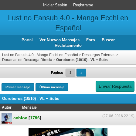
Iniciar Sesión
Registrarse
Lust no Fansub 4.0 - Manga Ecchi en
Español
Portal
Ver Nuevos Mensajes
Foro
Buscar
Reclutamiento
Lust no Fansub 4.0 - Manga Ecchi en Español
>
Descargas Externas
>
Doramas en Descarga Directa
>
Ouroboros (10/10) - VL + Subs
Página:
1
»
Enviar Respuesta
Primer mensaje
Último mensaje
Ouroboros (10/10) - VL + Subs
Autor
Mensaje
(27-06-2016 22:19)
cchloc
[
1796
]