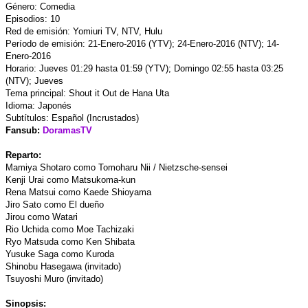
Género: Comedia
Episodios: 10
Red de emisión: Yomiuri TV, NTV, Hulu
Período de emisión: 21-Enero-2016 (YTV); 24-Enero-2016 (NTV); 14-
Enero-2016
Horario: Jueves 01:29 hasta 01:59 (YTV); Domingo 02:55 hasta 03:25
(NTV); Jueves
Tema principal: Shout it Out de Hana Uta
Idioma: Japonés
Subtítulos: Español (Incrustados)
Fansub:
DoramasTV
Reparto:
Mamiya Shotaro como Tomoharu Nii / Nietzsche-sensei
Kenji Urai como Matsukoma-kun
Rena Matsui como Kaede Shioyama
Jiro Sato como El dueño
Jirou como Watari
Rio Uchida como Moe Tachizaki
Ryo Matsuda como Ken Shibata
Yusuke Saga como Kuroda
Shinobu Hasegawa (invitado)
Tsuyoshi Muro (invitado)
Sinopsis: