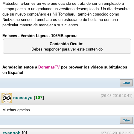
Matsukoma-kun es un veterano cuando se trata de ser un empleado a
tiempo parcial o un graduado universitario desempleado. Un día descubre
que su nuevo compañero es Nii Tomoharu, también conocido como
Nietzsche-sensei. Tomoharu es un estudiante de budismo con una
particular manera de manejar a sus clientes.
Enlaces - Versión Ligera - 106MB aprox.:
Contenido Oculto:
Debes responder para ver este contenido
Agradecimientos a
DoramasTV
por proveer los videos subtitulados
en Español
Citar
(26-08-2016 10:41)
noestoyo
[
107
]
Muchas gracias
Citar
evangoh
[
0
]
(27-08-2016 21:19)