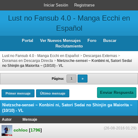
Iniciar Sesión
Registrarse
Lust no Fansub 4.0 - Manga Ecchi en
Español
Portal
Ver Nuevos Mensajes
Foro
Buscar
Reclutamiento
Lust no Fansub 4.0 - Manga Ecchi en Español
>
Descargas Externas
>
Doramas en Descarga Directa
>
Nietzsche-sensei ~ Konbini ni, Satori Sedai
no Shinjin ga Maiorita ~ (10/10) - VL
Página:
1
»
Enviar Respuesta
Primer mensaje
Último mensaje
Nietzsche-sensei ~ Konbini ni, Satori Sedai no Shinjin ga Maiorita ~
(10/10) - VL
Autor
Mensaje
(26-08-2016 01:29)
cchloc
[
1796
]