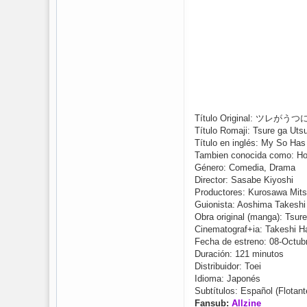
Título Original: ツレ
Título Romaji: Tsure ga Uts
Título en inglés: My So Ha
Tambien conocida como: Ho
Género: Comedia, Drama
Director: Sasabe Kiyoshi
Productores: Kurosawa Mits
Guionista: Aoshima Takeshi
Obra original (manga): Tsur
Cinematograf+ia: Takeshi 
Fecha de estreno: 08-Octub
Duración: 121 minutos
Distribuidor: Toei
Idioma: Japonés
Subtítulos: Español (Flotant
Fansub:
Allzine