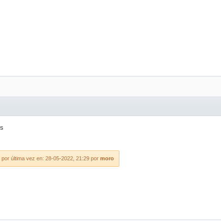
os
 por última vez en: 28-05-2022, 21:29 por
moro