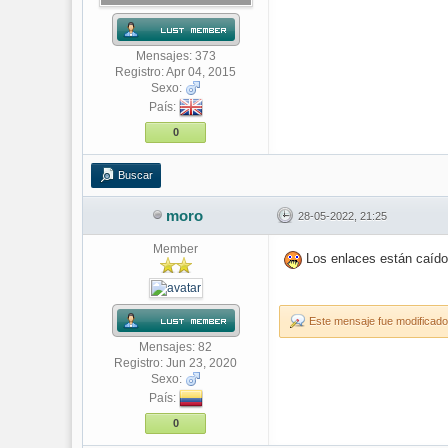
Mensajes: 373
Registro: Apr 04, 2015
Sexo:
País:
0
Buscar
moro
28-05-2022, 21:25
Member
Los enlaces están caíd
Este mensaje fue modificado
Mensajes: 82
Registro: Jun 23, 2020
Sexo:
País:
0