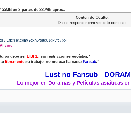
- 455MB en 2 partes de 220MB aprox.:
Contenido Oculto:
Debes responder para ver este contenido
ps://1fichier.com/?cxh6rtgtq01gk5fc7pol
Allzine
ítulos debe ser
LIBRE
, sin restricciones egoístas."
rte
libremente
su trabajo, no merece llamarse
Fansub
."
Lust no Fansub - DORA
Lo mejor en Doramas y Películas asiáticas en