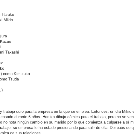
i Haruko
i Mikio
iura
 Kazuo
i
mi Takashi
uo
oko
) como Kimizuka
omo Tsuda
し)
 trabaja duro para la empresa en la que se emplea. Entonces, un día Mikio 
casado ​​durante 5 años. Haruko dibuja cómics para el trabajo, pero no se ve
ko no nota ningún cambio en su marido por lo que comienza a culparse a sí m
trabajo, su empresa le ha estado presionando para salir de ella. Después de q
ámica de sus relaciones.