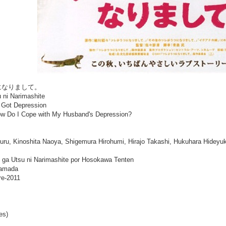
がうつになりまして。
u ni Narimashite
s Got Depression
w Do I Cope with My Husband's Depression?
uru, Kinoshita Naoya, Shigemura Hirohumi, Hirajo Takashi, Hukuhara Hideyu
e ga Utsu ni Narimashite por Hosokawa Tenten
Hamada
re-2011
es)