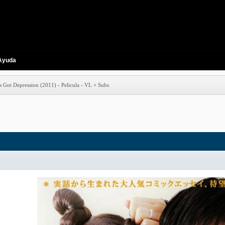
Ayuda
Got Depression (2011) - Pelicula - VL + Subs