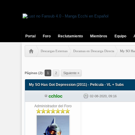
Portal
Foro
Reclutamiento
Miembros
Equipo
Descargas Externas
Doramas en Descarga Directa
My SO Has 
0 votos - 0 Media
1
2
3
4
5
Páginas (2):
1
2
Siguiente »
My SO Has Got Depression (2011) - Pelicula - VL + Subs
cchloc
02-08-2020, 09:16
Administrador del Foro