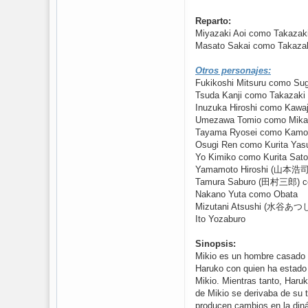
Reparto:
Miyazaki Aoi como Takazak
Masato Sakai como Takazak
Otros personajes:
Fukikoshi Mitsuru como Sug
Tsuda Kanji como Takazaki
Inuzuka Hiroshi como Kawaj
Umezawa Tomio como Mika
Tayama Ryosei como Kamo
Osugi Ren como Kurita Yas
Yo Kimiko como Kurita Sat
Yamamoto Hiroshi (山本浩司
Tamura Saburo (田村三郎) c
Nakano Yuta como Obata
Mizutani Atsushi (水谷あつ
Ito Yozaburo
Sinopsis:
Mikio es un hombre casado y
Haruko con quien ha estado 
Mikio. Mientras tanto, Haru
de Mikio se derivaba de su 
producen cambios en la din