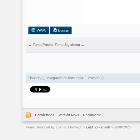
WWW
Buscar
← Tema Previo
Tema Siguiente →
Usuario(s) navegando en este tema: 1 invitado(s)
Contáctanos
Versión Móvil
Reglamento
Theme Designed by Tushar. Modified by
Lust no Fansub
© 2008-2026.