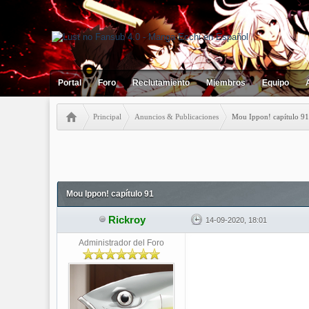
Portal
Foro
Reclutamiento
Miembros
Equipo
Principal
Anuncios & Publicaciones
Mou Ippon! capítulo 91
0 votos - 0 Media
1
2
3
4
5
Mou Ippon! capítulo 91
Rickroy
14-09-2020, 18:01
Administrador del Foro