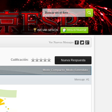
INICIAR SESIÓN
REGISTRARSE
Ver Nuevos Mensajes
Calificación:
Nueva Respuesta
Modo Compacto
Modo Extendido
Mensaje:
#1