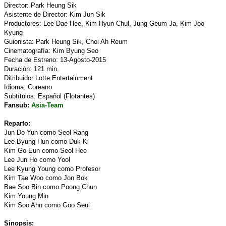
Director: Park Heung Sik
Asistente de Director: Kim Jun Sik
Productores: Lee Dae Hee, Kim Hyun Chul, Jung Geum Ja, Kim Joo
Kyung
Guionista: Park Heung Sik, Choi Ah Reum
Cinematografía: Kim Byung Seo
Fecha de Estreno: 13-Agosto-2015
Duración: 121 min.
Ditribuidor Lotte Entertainment
Idioma: Coreano
Subtítulos: Español (Flotantes)
Fansub:
Asia-Team
Reparto:
Jun Do Yun como Seol Rang
Lee Byung Hun como Duk Ki
Kim Go Eun como Seol Hee
Lee Jun Ho como Yool
Lee Kyung Young como Profesor
Kim Tae Woo como Jon Bok
Bae Soo Bin como Poong Chun
Kim Young Min
Kim Soo Ahn como Goo Seul
Sinopsis: