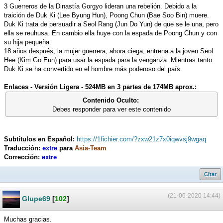
3 Guerreros de la Dinastía Gorgyo lideran una rebelión. Debido a la
traición de Duk Ki (Lee Byung Hun), Poong Chun (Bae Soo Bin) muere.
Duk Ki trata de persuadir a Seol Rang (Jun Do Yun) de que se le una, pero
ella se reuhusa. En cambio ella huye con la espada de Poong Chun y con
su hija pequeña.
18 años después, la mujer guerrera, ahora ciega, entrena a la joven Seol
Hee (Kim Go Eun) para usar la espada para la venganza. Mientras tanto
Duk Ki se ha convertido en el hombre más poderoso del país.
Enlaces - Versión Ligera - 524MB en 3 partes de 174MB aprox.:
Contenido Oculto:
Debes responder para ver este contenido
Subtítulos en Español:
https://1fichier.com/?zxw21z7x0iqwvsj9wgaq
Traducción:
extre
para
Asia-Team
Corrección:
extre
Citar
(21-06-2020 14:44)
Glupe69
[
102
]
Muchas gracias.