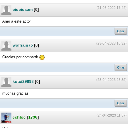
(11-03-2022 17:42)
ciociosam
[
0
]
Amo a este actor
Citar
(23-04-2023 16:32)
wolfrain75
[
0
]
Gracias por compartir
Citar
(23-04-2023 23:35)
kutxi29898
[
0
]
muchas gracias
Citar
(24-04-2023 11:57)
cchloc
[
1796
]