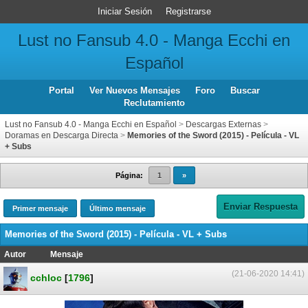
Iniciar Sesión
Registrarse
Lust no Fansub 4.0 - Manga Ecchi en
Español
Portal
Ver Nuevos Mensajes
Foro
Buscar
Reclutamiento
Lust no Fansub 4.0 - Manga Ecchi en Español
>
Descargas Externas
>
Doramas en Descarga Directa
>
Memories of the Sword (2015) - Película - VL
+ Subs
Página:
1
»
Enviar Respuesta
Primer mensaje
Último mensaje
Memories of the Sword (2015) - Película - VL + Subs
Autor
Mensaje
(21-06-2020 14:41)
cchloc
[
1796
]