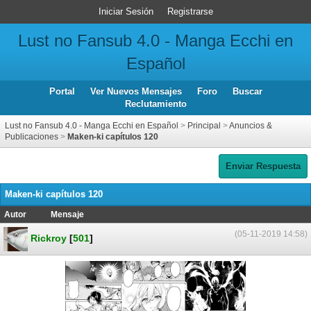
Iniciar Sesión
Registrarse
Lust no Fansub 4.0 - Manga Ecchi en
Español
Portal
Ver Nuevos Mensajes
Foro
Buscar
Reclutamiento
Lust no Fansub 4.0 - Manga Ecchi en Español
>
Principal
>
Anuncios &
Publicaciones
>
Maken-ki capítulos 120
Enviar Respuesta
Maken-ki capítulos 120
Autor
Mensaje
(05-11-2019 14:58)
Rickroy
[
501
]