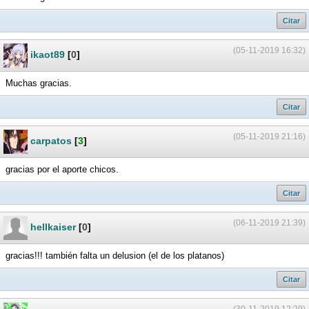
Citar
(05-11-2019 16:32)
ikaot89
[
0
]
Muchas gracias.
Citar
(05-11-2019 21:16)
carpatos
[
3
]
gracias por el aporte chicos.
Citar
(06-11-2019 21:39)
hellkaiser
[
0
]
gracias!!! también falta un delusion (el de los platanos)
Citar
(30-11-2019 12:29)