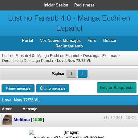
Iniciar Sesión
Registrarse
Lust no Fansub 4.0 - Manga Ecchi en
Español
Portal
Ver Nuevos Mensajes
Foro
Buscar
Reclutamiento
Lust no Fansub 4.0 - Manga Ecchi en Español
>
Descargas Externas
>
Doramas en Descarga Directa
>
Love, Now 72/72 VL
Página:
1
»
Enviar Respuesta
Primer mensaje
Último mensaje
Love, Now 72/72 VL
Autor
Mensaje
(11-12-2014 18:47)
Melibea
[
1509
]