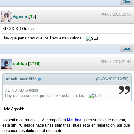
Citar
(04-08-2015 19:58)
Agashi
[
35
]
XD XD XD Gracias
Hay que pena creo que los links estan caidos...
Citar
(04-08-2015 21:40)
cchloc
[
1796
]
Agashi escribió:
(04-08-2015 19:58)
XD XD XD Gracias.
Hay que pena creo que los links estan caidos...
Hola Agashi:
Lo sentimos mucho... Mi compañera
Melibea
quien subió este dorama,
está sin PC desde hace unas semanas, pues está en reparación, así que
no puede resubirlo por el momento.