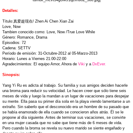
Detalles:
Título:真爱趁现在/ Zhen Ai Chen Xian Zai
Love, Now
Tambien conocido como: Love, Now /True Love While
Género: Romance, Drama
Episodios: 72
Cadena: SETTV
Período de emisión: 31-Octubre-2012 al 05-Marzo-2013
Horario: Lunes a Viernes 21:00-22:00
Agradecimientos: El equipo Amor, Ahora de
Viki
y a
DxEver.
Sinopsis:
Yang Yi Ru es adicta al trabajo. Su familia y sus amigos deciden hacerle
una broma para reducir su velocidad. Le hacen creer que sólo tiene seis
meses de vida y luego la mandan a un lugar de vacaciones para despejar
su mente. Ella pasa su primer día sola en la playa viendo lamentarse a un
extraño. Sin saberlo que el desconocido era un hombre de su pasado que
se había enamorado de ella cuando se conocieron años atrás. Él se le
propone al día siguiente. Antes de terminar sus vacaciones, se convirte
en una mujer casada que no sabe que tiene más de 6 meses de vida.
Pero cuando la broma se revela su nuevo marido se siente engañado y