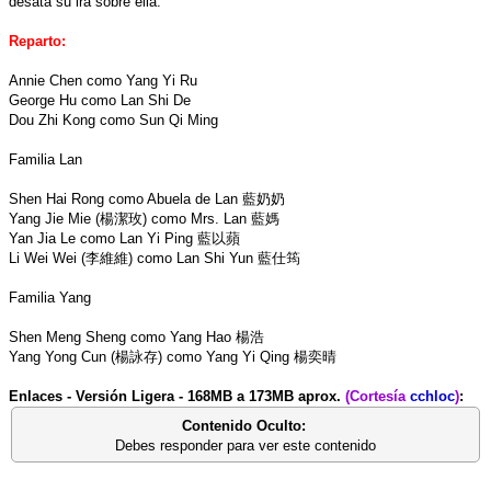
desata su ira sobre ella.
Reparto:
Annie Chen como Yang Yi Ru
George Hu como Lan Shi De
Dou Zhi Kong como Sun Qi Ming
Familia Lan
Shen Hai Rong como Abuela de Lan 藍奶奶
Yang Jie Mie (楊潔玫) como Mrs. Lan 藍媽
Yan Jia Le como Lan Yi Ping 藍以蘋
Li Wei Wei (李維維) como Lan Shi Yun 藍仕筠
Familia Yang
Shen Meng Sheng como Yang Hao 楊浩
Yang Yong Cun (楊詠存) como Yang Yi Qing 楊奕晴
Enlaces - Versión Ligera - 168MB a 173MB aprox.
(Cortesía
cchloc
)
:
Contenido Oculto:
Debes responder para ver este contenido