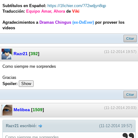
Subtítulos en Español:
https://1fichier.com/?72wdjyn8qp
Traducción:
Equipo Amar, Ahora
de
Viki
Agradecimientos a
Dramas Chingus
(ex-DxEver)
por proveer los
videos
Citar
(11-12-2014 19:57)
Razr21
[
392
]
Como siempre me sorprendes
Gracias
Spoiler:
Show
Citar
(11-12-2014 20:03)
Melibea
[
1509
]
Razr21 escribió:
(11-12-2014 19:57)
Como siempre me sorprendes