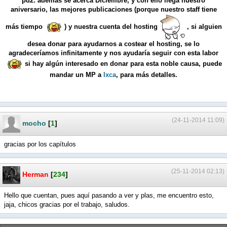
pd2: además se acerca Diciembre, y con ello llega nuestro
aniversario, las mejores publicaciones (porque nuestro staff tiene
más tiempo
) y nuestra cuenta del hosting
, si alguien
desea donar para ayudarnos a costear el hosting, se lo
agradeceríamos infinitamente y nos ayudaría seguir con esta labor
si hay algún interesado en donar para esta noble causa, puede
mandar un MP a
Ixca
, para más detalles.
(24-11-2014 11:09)
mocho
[
1
]
gracias por los capítulos
(25-11-2014 02:13)
Herman
[
234
]
Hello que cuentan, pues aquí pasando a ver y plas, me encuentro esto,
jaja, chicos gracias por el trabajo, saludos.