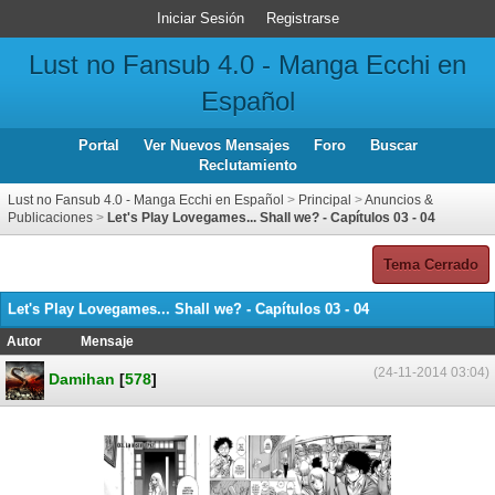
Iniciar Sesión
Registrarse
Lust no Fansub 4.0 - Manga Ecchi en
Español
Portal
Ver Nuevos Mensajes
Foro
Buscar
Reclutamiento
Lust no Fansub 4.0 - Manga Ecchi en Español
>
Principal
>
Anuncios &
Publicaciones
>
Let's Play Lovegames... Shall we? - Capítulos 03 - 04
Tema Cerrado
Let's Play Lovegames... Shall we? - Capítulos 03 - 04
Autor
Mensaje
(24-11-2014 03:04)
Damihan
[
578
]