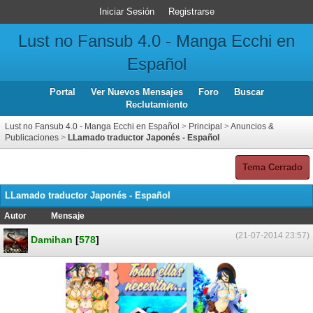
Iniciar Sesión
Registrarse
Lust no Fansub 4.0 - Manga Ecchi en
Español
Portal
Ver Nuevos Mensajes
Foro
Buscar
Reclutamiento
Lust no Fansub 4.0 - Manga Ecchi en Español
>
Principal
>
Anuncios &
Publicaciones
>
LLamado traductor Japonés - Español
Tema Cerrado
LLamado traductor Japonés - Español
Autor
Mensaje
(21-07-2014 23:57)
Damihan
[
578
]