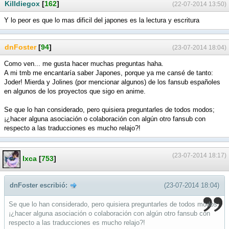
Killdiegox
[
162
]
(22-07-2014 13:50)
Y lo peor es que lo mas dificil del japones es la lectura y escritura
dnFoster
[
94
]
(23-07-2014 18:04)
Como ven... me gusta hacer muchas preguntas haha.
A mi tmb me encantaría saber Japones, porque ya me cansé de tanto:
Joder! Mierda y Jolines (por mencionar algunos) de los fansub españoles
en algunos de los proyectos que sigo en anime.
Se que lo han considerado, pero quisiera preguntarles de todos modos;
¡¿hacer alguna asociación o colaboración con algún otro fansub con
respecto a las traducciones es mucho relajo?!
(23-07-2014 18:17)
Ixca
[
753
]
dnFoster escribió:
(23-07-2014 18:04)
Se que lo han considerado, pero quisiera preguntarles de todos modos;
¡¿hacer alguna asociación o colaboración con algún otro fansub con
respecto a las traducciones es mucho relajo?!