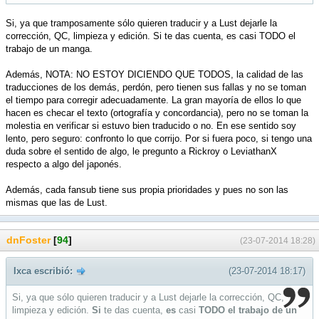
Si, ya que tramposamente sólo quieren traducir y a Lust dejarle la
corrección, QC, limpieza y edición. Si te das cuenta, es casi TODO el
trabajo de un manga.
Además, NOTA: NO ESTOY DICIENDO QUE TODOS, la calidad de las
traducciones de los demás, perdón, pero tienen sus fallas y no se toman
el tiempo para corregir adecuadamente. La gran mayoría de ellos lo que
hacen es checar el texto (ortografía y concordancia), pero no se toman la
molestia en verificar si estuvo bien traducido o no. En ese sentido soy
lento, pero seguro: confronto lo que corrijo. Por si fuera poco, si tengo una
duda sobre el sentido de algo, le pregunto a Rickroy o LeviathanX
respecto a algo del japonés.
Además, cada fansub tiene sus propia prioridades y pues no son las
mismas que las de Lust.
dnFoster
[
94
]
(23-07-2014 18:28)
Ixca escribió:
(23-07-2014 18:17)
Si, ya que sólo quieren traducir y a Lust dejarle la corrección, QC,
limpieza y edición.
Si
te das cuenta,
es
casi
TODO el trabajo de un