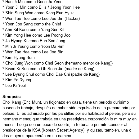
* Han Ji Min como Gong Ju Yeon
* Yoon Ji Min como Ellis / Jeong Yoon Hee
* Shin Sung Woo como Kang Eun Hyuk
* Won Tae Hee como Lee Joo Bin (Hacker)
* Yoon Joo Sang como the Chief
* Ahn Kil Kang como Yang Soo Kit
* Kim Yong Hee como Lee Poong Joo
* Jo Hyang Ki como Eun Soo Jung
* Min Ji Young como Yoon Da Rim
* Won Tae Hee como Lee Joo Bin
* Kim Hyung Bum
* Choi Jung Won como Choi Seon (hermano menor de Kang))
* Kwon Ki Sun como Oh Soon Jin (madre de Kang)
* Lee Byung Chul como Choi Dae Chi (padre de Kang)
* Kim Ye Ryung
* Lee Ki Yeol
Sinopsis:
Choi Kang (Eric Mun), un flojonazo en casa, tiene un período durísimo
buscando trabajo, después de haber sido expulsado de la preparatoria por
peleas. El es admirado por las pandillas por su habilidad al pelear, pero su
hermano menor, que trabaja en una prestigiosa corporación lo mira muy en
menos. Luego con un poco de suerte, la fortuna le permite conocer al
presidente de la KSA (Korean Secret Agency), y quizás, también, una o
dos mujeres aparecerán en su camino.