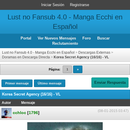
Iniciar Sesión
Registrarse
Lust no Fansub 4.0 - Manga Ecchi en
Español
Portal
Ver Nuevos Mensajes
Foro
Buscar
Reclutamiento
Lust no Fansub 4.0 - Manga Ecchi en Español
>
Descargas Externas
>
Doramas en Descarga Directa
>
Korea Secret Agency (16/16) - VL
Página:
1
»
Enviar Respuesta
Primer mensaje
Último mensaje
Korea Secret Agency (16/16) - VL
Autor
Mensaje
(08-01-2015 03:47)
cchloc
[
1796
]