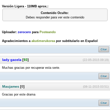
Versión Ligera - 110MB aprox.:
Contenido Oculto:
Debes responder para ver este contenido
Uploader:
zerocero
para
Posteando
Agradecimientos a
akutimerukorea
por subtitularlo en Español
Citar
lady gacela
[
93
]
(22-05-2015 09:19)
Muchas gracias por recuperar esta serie.
Citar
Maujames
[
0
]
(08-11-2015 03:51)
Gracias por este drama
Citar