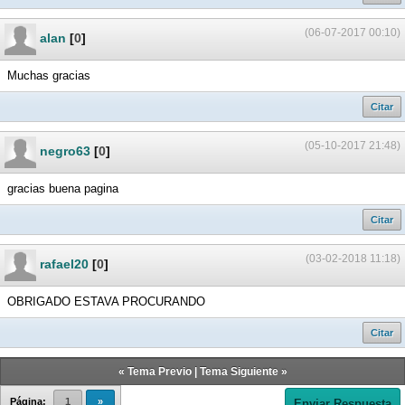
(06-07-2017 00:10)
alan
[
0
]
Muchas gracias
Citar
(05-10-2017 21:48)
negro63
[
0
]
gracias buena pagina
Citar
(03-02-2018 11:18)
rafael20
[
0
]
OBRIGADO ESTAVA PROCURANDO
Citar
«
Tema Previo
|
Tema Siguiente
»
Página:
1
»
Enviar Respuesta