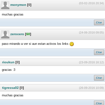
(03-02-2016 20:34)
monymon
[
0
]
muchas gracias
Citar
(24-06-2016 09:05)
zerocero
[
60
]
paso mirando a ver si aun estan activos los links
Citar
rioukun
[
0
]
(23-09-2016 16:12)
gracias :3
Citar
tigressa02
[
0
]
(26-09-2016 10:09)
muchas gracias
Citar