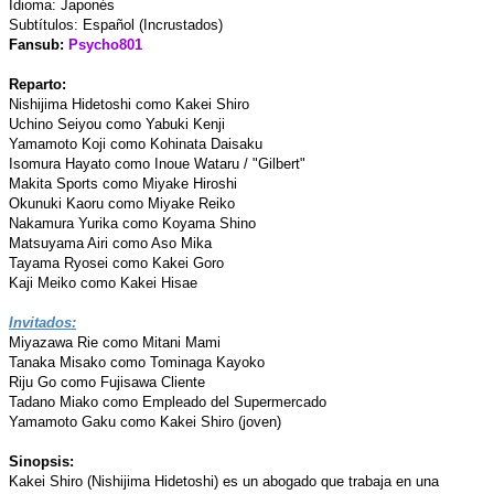
Idioma: Japonés
Subtítulos: Español (Incrustados)
Fansub:
Psycho801
Reparto:
Nishijima Hidetoshi como Kakei Shiro
Uchino Seiyou como Yabuki Kenji
Yamamoto Koji como Kohinata Daisaku
Isomura Hayato como Inoue Wataru / "Gilbert"
Makita Sports como Miyake Hiroshi
Okunuki Kaoru como Miyake Reiko
Nakamura Yurika como Koyama Shino
Matsuyama Airi como Aso Mika
Tayama Ryosei como Kakei Goro
Kaji Meiko como Kakei Hisae
Invitados:
Miyazawa Rie como Mitani Mami
Tanaka Misako como Tominaga Kayoko
Riju Go como Fujisawa Cliente
Tadano Miako como Empleado del Supermercado
Yamamoto Gaku como Kakei Shiro (joven)
Sinopsis:
Kakei Shiro (Nishijima Hidetoshi) es un abogado que trabaja en una