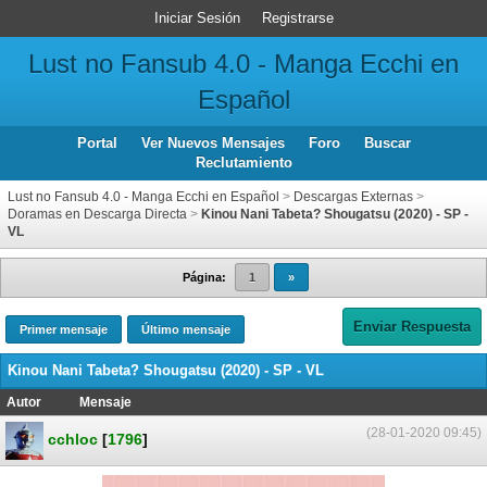
Iniciar Sesión
Registrarse
Lust no Fansub 4.0 - Manga Ecchi en
Español
Portal
Ver Nuevos Mensajes
Foro
Buscar
Reclutamiento
Lust no Fansub 4.0 - Manga Ecchi en Español
>
Descargas Externas
>
Doramas en Descarga Directa
>
Kinou Nani Tabeta? Shougatsu (2020) - SP -
VL
Página:
1
»
Enviar Respuesta
Primer mensaje
Último mensaje
Kinou Nani Tabeta? Shougatsu (2020) - SP - VL
Autor
Mensaje
(28-01-2020 09:45)
cchloc
[
1796
]