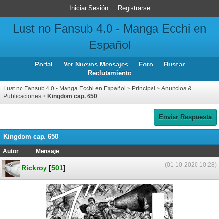
Iniciar Sesión
Registrarse
Lust no Fansub 4.0 - Manga Ecchi en
Español
Portal
Ver Nuevos Mensajes
Foro
Buscar
Reclutamiento
Lust no Fansub 4.0 - Manga Ecchi en Español
>
Principal
>
Anuncios &
Publicaciones
>
Kingdom cap. 650
Enviar Respuesta
Kingdom cap. 650
Autor
Mensaje
(01-10-2020 10:28)
Rickroy
[
501
]