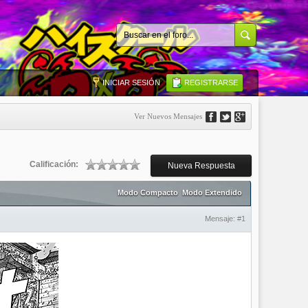
INICIAR SESIÓN
REGISTRARSE
Ver Nuevos Mensajes
Calificación:
Nueva Respuesta
Modo Compacto
Modo Extendido
Mensaje:
#1