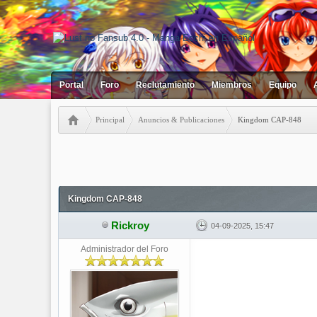
Portal
Foro
Reclutamiento
Miembros
Equipo
Principal
Anuncios & Publicaciones
Kingdom CAP-848
0 votos - 0 Media
1
2
3
4
5
Kingdom CAP-848
Rickroy
04-09-2025, 15:47
Administrador del Foro