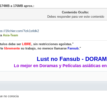
- 174MB a 176MB aprox.:
Contenido Oculto:
Debes responder para ver este contenido
ps://1fichier.com/?izk1stldk2
ra
Asia-Team
ítulos debe ser
LIBRE
, sin restricciones egoístas."
rte
libremente
su trabajo, no merece llamarse
Fansub
."
Lust no Fansub - DORA
Lo mejor en Doramas y Películas asiáticas en
ue no conocia