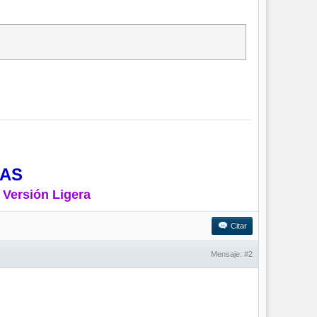
MAS
 Versión Ligera
Citar
Mensaje:
#2