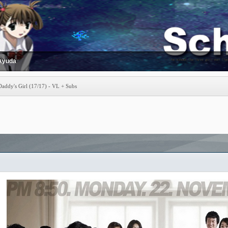
Ayuda
 Daddy's Girl (17/17) - VL + Subs