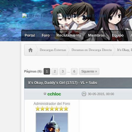
Portal
Foro
Reclutamiento
Miembros
Equipo
Descargas Externas
Doramas en Descarga Directa
It's Okay,
2 votos - 5 Media
1
2
3
4
5
Páginas (6):
1
2
3
...
6
Siguiente »
It's Okay, Daddy's Girl (17/17) - VL + Subs
cchloc
30-05-2015, 00:00
Administrador del Foro