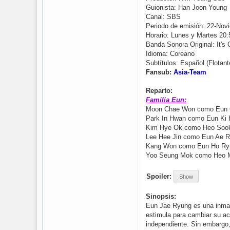
Guionista: Han Joon Young
Canal: SBS
Periodo de emisión: 22-Nov
Horario: Lunes y Martes 20:
Banda Sonora Original: It's
Idioma: Coreano
Subtítulos: Español (Flotant
Fansub:
Asia-Team
Reparto:
Familia Eun:
Moon Chae Won como Eun Ch
Park In Hwan como Eun Ki 
Kim Hye Ok como Heo Sook
Lee Hee Jin como Eun Ae 
Kang Won como Eun Ho Ryu
Yoo Seung Mok como Heo M
Spoiler:
Show
Sinopsis:
Eun Jae Ryung es una inmad
estimula para cambiar su act
independiente. Sin embargo,