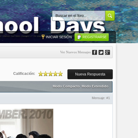
INICIAR SESIÓN
REGISTRARSE
Ver Nuevos Mensajes
Calificación:
Nueva Respuesta
Modo Compacto
Modo Extendido
Mensaje:
#1