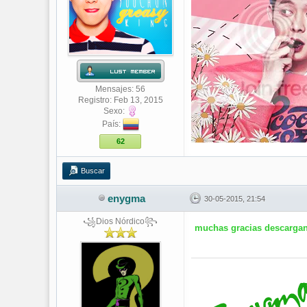
Mensajes: 56
Registro: Feb 13, 2015
Sexo:
País:
62
Buscar
enygma
30-05-2015, 21:54
꧁Dios Nórdico꧂
muchas gracias descarga