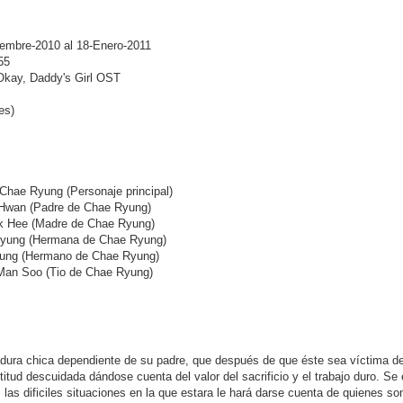
iembre-2010 al 18-Enero-2011
55
 Okay, Daddy's Girl OST
es)
ae Ryung (Personaje principal)
Hwan (Padre de Chae Ryung)
 Hee (Madre de Chae Ryung)
Ryung (Hermana de Chae Ryung)
ng (Hermano de Chae Ryung)
an Soo (Tio de Chae Ryung)
ura chica dependiente de su padre, que después de que éste sea víctima de 
itud descuidada dándose cuenta del valor del sacrificio y el trabajo duro. Se 
 las dificiles situaciones en la que estara le hará darse cuenta de quienes 