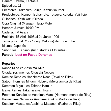
Género: Drama, Fantasía
Episodios: 11
Directores: Takehiko Shinjo, Kazuhisa Imai
Productores: Renpei Tsukamoto, Tetsuya Kuroda, Yuji Tojo
Guionista: Yoshikazu Okada
Obra Original (Manga): Hagio Moto
Horario: Jueves 10:00 PM
Cadena: TV Asahi
Emisión: 15-Abril-1996 al 24-Junio-1996
Tema principal: Your Song (Melodía) de Elton John
Idioma: Japonés
Subtítulos: Español (Incrustados / Flotantes)
Fansub:
Lust no Fasub Doramas
Reparto:
Kanno Miho es Aoshima Rika
Okada Yoshinori es Okasaki Noboru
Komine Rena es Hashimoto Kaori (Rival de Rika)
Satou Hitomi es Mikami Nobuko (Mejor amiga de Rika)
Komatsu Miyuki es Takano Haruko
Izawa Ken es Takamisawa Hiroshi
Enomoto Kanako es Aoshima Mami (Hermana menor de Rika)
Kawashima Naomi es Aoshima Yuriko (Madre de Rika)
Kusakari Masao es Aoshima Masanori (Padre de Rika)