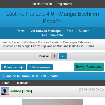
Iniciar Sesión
Registrarse
Lust no Fansub 4.0 - Manga Ecchi en
Español
Portal
Ver Nuevos Mensajes
Foro
Buscar
Reclutamiento
Lust no Fansub 4.0 - Manga Ecchi en Español
>
Descargas Externas
>
Doramas en Descarga Directa
>
Iguana no Musume (11/11) + VL + Subs
Página:
1
»
Enviar Respuesta
Primer mensaje
Último mensaje
Iguana no Musume (11/11) + VL + Subs
Autor
Mensaje
(02-08-2020 09:01)
cchloc
[
1796
]