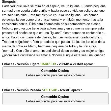
Sinopsis:
Cada vez que Rika se mira en el espejo, ve un iguana. Cuando pequeña
su madre no quería darle cariño y hasta puso su vida en peligro aunque
era sólo una niña. Ésta también ve en Rika una iguana. Las demás
personas la ven como una chica normal y en algún momento, hasta la
consideran bonita. Rika está enamorada de su compañero de clases,
Noboru, pero ya que tiene baja autoestima y en su mente siempre está
presente el hecho de que es una "iguana" siente temor en confesarle su
amor. Kaori, compañera de clases, también está enamorada del chico.
Trata de perjudicar a Rika en todo lo que pueda. La luz de los ojos de la
mamá de Rika es Mami, hermana pequeña de Rika y la única hija
"normal". Con sólo el amor incondicional de su padre y su mejor amiga,
¿podrá Rika confesarle su amor a Noboru aunque ésta sea una iguana?
Enlaces - Versión Ligera
HARDSUB
- 208MB a 241MB aprox.:
Contenido Oculto:
Debes responder para ver este contenido
Enlaces - Versión Pesada
SOFTSUB
- 697MB aprox.:
Contenido Oculto:
Debes responder para ver este contenido