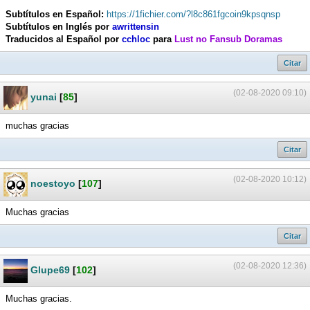
Subtítulos en Español:
https://1fichier.com/?l8c861fgcoin9kpsqnsp
Subtítulos en Inglés por
awrittensin
Traducidos al Español por
cchloc
para
Lust no Fansub Doramas
Citar
(02-08-2020 09:10)
yunai
[
85
]
muchas gracias
Citar
(02-08-2020 10:12)
noestoyo
[
107
]
Muchas gracias
Citar
(02-08-2020 12:36)
Glupe69
[
102
]
Muchas gracias.