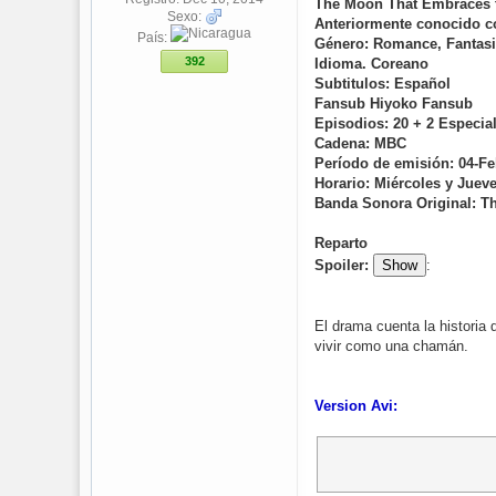
The Moon That Embraces 
Sexo:
Anteriormente conocido 
País:
Género: Romance, Fantasia
392
Idioma. Coreano
Subtitulos: Español
Fansub Hiyoko Fansub
Episodios: 20 + 2 Especia
Cadena: MBC
Período de emisión: 04-Fe
Horario: Miércoles y Jueve
Banda Sonora Original: 
Reparto
Spoiler:
Show
:
El drama cuenta la historia
vivir como una chamán.
Version Avi: