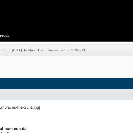
Ayuda
nsub
[HykF]The Moon That Embraces the Sun 20/20 + VL
ul pum-eun dal