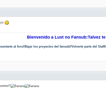
o yo
Bienvenido a Lust no Fansub:Talvez te
esentarte al foro
//
Bajar los proyectos del fansub
//
Volverte parte del Staff
/
ortee!!!