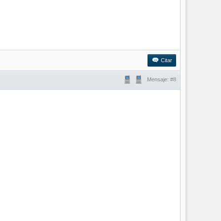
Citar
Mensaje:
#8