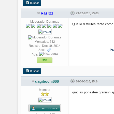
Buscar
Razr21
29-12-2015, 23:08
Moderador Doramas
Que lo disfrutes tanto com
Mensajes: 642
Registro: Dec 10, 2014
Sexo:
Pr
País:
392
Buscar
dagibochi666
16-06-2016, 15:24
Member
gracias por estee grannnn ap