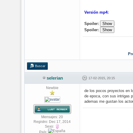
Versión mp4:
Spoiler:
Show
:
Spoiler:
Show
Pr
Buscar
selerian
17-02-2015, 20:15
Newbie
de los pocos proyectos en lo
de epoca, con sus intrigas 
ademas me gustan los actore
Mensajes: 20
Registro: Dec 17, 2014
Sexo:
País: