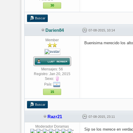
30
Buscar
Darien84
07-08-2015, 10:14
Member
Buenisima merecido los alto
Mensajes: 56
Registro: Jan 20, 2015
Sexo:
País:
15
Buscar
Razr21
07-08-2015, 23:11
Moderador Doramas
Sip se los merece en verda