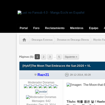
Portal
Foro
Reclutamiento
Miembros
Equipo
Descargas Externas
Doramas en Descarga Directa
Hiyoko Fa
3 votos - 5 Media
1
2
3
4
5
Páginas (5):
1
2
3
...
5
Siguiente »
[HykF]The Moon That Embraces the Sun 20/20 + VL
Razr21
28-12-2014, 00:28
Moderador Doramas
Mensajes: 642
Título: 해를 품은 달 / Haele
Registro: Dec 10, 2014