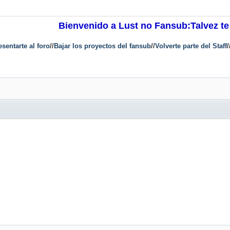
Bienvenido a Lust no Fansub:Talvez te
esentarte al foro
//
Bajar los proyectos del fansub
//
Volverte parte del Staff
/