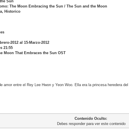
the Sun
como: The Moon Embracing the Sun / The Sun and the Moon
, Historico
les
brero-2012 al 15-Marzo-2012
s 21:55
The Moon That Embraces the Sun OST
 de amor entre el Rey Lee Hwon y Yeon Woo. Ella era la princesa heredera del
Contenido Oculto:
Debes responder para ver este contenido