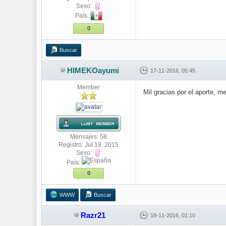
Sexo:
País:
0
Buscar
HIMEKOayumi
17-11-2016, 05:45
Member
Mil gracias por el aporte, 
Mensajes: 58
Registro: Jul 19, 2015
Sexo:
País:
0
WWW
Buscar
Razr21
18-11-2016, 01:10