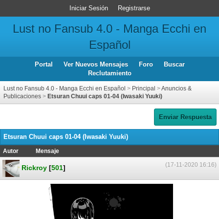
Iniciar Sesión
Registrarse
Lust no Fansub 4.0 - Manga Ecchi en
Español
Portal
Ver Nuevos Mensajes
Foro
Buscar
Reclutamiento
Lust no Fansub 4.0 - Manga Ecchi en Español
>
Principal
>
Anuncios &
Publicaciones
>
Etsuran Chuui caps 01-04 (Iwasaki Yuuki)
Enviar Respuesta
Etsuran Chuui caps 01-04 (Iwasaki Yuuki)
Autor
Mensaje
(17-11-2020 16:16)
Rickroy
[
501
]