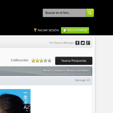
INICIAR SESIÓN
REGISTRARSE
Ver Nuevos Mensajes
Calificación:
Nueva Respuesta
Modo Compacto
Modo Extendido
Mensaje:
#1