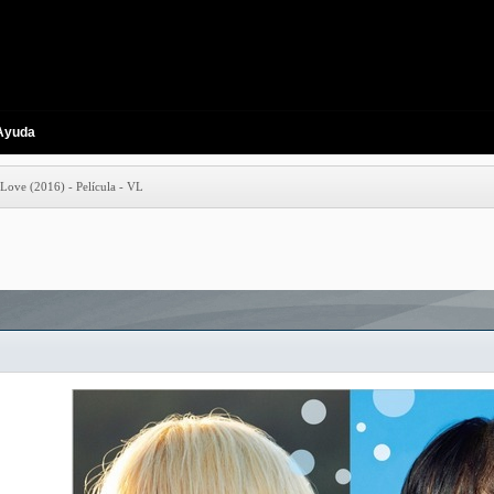
Ayuda
ove (2016) - Película - VL