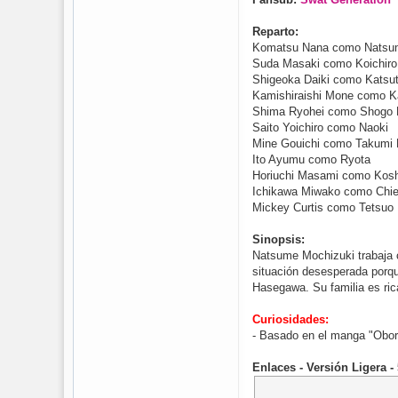
Reparto:
Komatsu Nana como Natsu
Suda Masaki como Koichir
Shigeoka Daiki como Katsu
Kamishiraishi Mone como 
Shima Ryohei como Shogo 
Saito Yoichiro como Naoki
Mine Gouichi como Takumi
Ito Ayumu como Ryota
Horiuchi Masami como Kosh
Ichikawa Miwako como Chi
Mickey Curtis como Tetsuo
Sinopsis:
Natsume Mochizuki trabaja c
situación desesperada porqu
Hasegawa. Su familia es ric
Curiosidades:
- Basado en el manga "Obore
Enlaces - Versión Ligera 