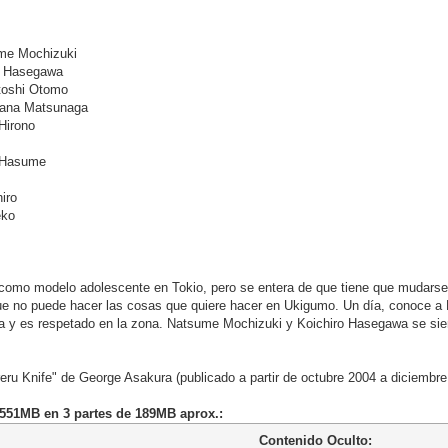
me Mochizuki
o Hasegawa
toshi Otomo
Kana Matsunaga
Hirono
 Hasume
iro
eko
omo modelo adolescente en Tokio, pero se entera de que tiene que mudarse 
e no puede hacer las cosas que quiere hacer en Ukigumo. Un día, conoce a K
a y es respetado en la zona. Natsume Mochizuki y Koichiro Hasegawa se sient
ru Knife" de George Asakura (publicado a partir de octubre 2004 a diciembre
- 551MB en 3 partes de 189MB aprox.:
Contenido Oculto: