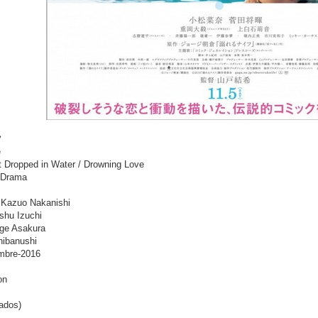
フ
e
at Dropped in Water / Drowning Love
 Drama
 Kazuo Nakanishi
shu Izuchi
rge Asakura
hibanushi
embre-2016
on
tados)