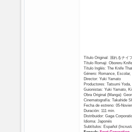
Título Original: 溺れるナイ
Título Romaji: Oboreru Knif
Título Inglés: The Knife Th
Género: Romance, Escolar,
Director: Yuki Yamato
Productores: Tatsumi Yoda,
Guionistas: Yuki Yamato, Ki
Obra Original (Manga): Geo
Cinematografía: Takahide S
Fecha de estreno: 05-Novi
Duración: 111 min.
Distribuidor: Gaga Corporati
Idioma: Japonés
Subtítulos: Español (Incrus
Fansub:
Swat Generation