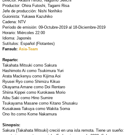
Director: Akashi Hiroto, Nagumo Seiichi
Productor: Ohira Futoshi, Tagami Risa
Jefe de producción: Nishi Norihiko
Guionista: Yukawa Kazuhiko
Cadena: NTV
Período de emisión: 09-Octubre-2019 al 18-Diciembre-2019
Horario: Miércoles 22:00
Idioma: Japonés
Sutítulos: Español (Flotantes)
Fansub:
Asia-Team
Reparto:
Takahata Mitsuki como Sakura
Hashimoto Ai como Tsukimura Yuri
Arata Mackenyu como Kijima Aoi
Ryusei Ryo como Shimizu Kikuo
Okayama Amane como Doi Rentaro
Shiina Kippei como Kurokawa Morio
Aibu Saki como Hino Sumire
Tsukayama Masane como Kitano Shusaku
Kusakawa Takuya como Wakita Soma
Ono Ito como Kome Nakamura
Sinopsis:
Sakura (Takahata Mitsuki) creció en una isla remota. Tiene un sueño: