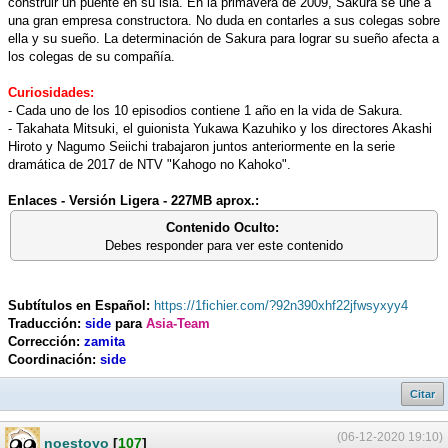
construir un puente en su isla. En la primavera de 2009, Sakura se une a
una gran empresa constructora. No duda en contarles a sus colegas sobre
ella y su sueño. La determinación de Sakura para lograr su sueño afecta a
los colegas de su compañía.
Curiosidades:
- Cada uno de los 10 episodios contiene 1 año en la vida de Sakura.
- Takahata Mitsuki, el guionista Yukawa Kazuhiko y los directores Akashi
Hiroto y Nagumo Seiichi trabajaron juntos anteriormente en la serie
dramática de 2017 de NTV "Kahogo no Kahoko".
Enlaces - Versión Ligera - 227MB aprox.:
Contenido Oculto:
Debes responder para ver este contenido
Subtítulos en Español:
https://1fichier.com/?92n390xhf22jfwsyxyy4
Traducción:
side
para
Asia-Team
Corrección:
zamita
Coordinación:
side
Citar
(06-12-2020 19:10)
noestoyo
[
107
]