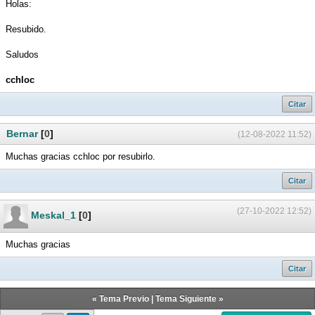
Holas:
Resubido.
Saludos
cchloc
Citar
Bernar
[
0
]
(12-08-2022 11:52)
Muchas gracias cchloc por resubirlo.
Citar
(27-10-2022 12:52)
Meskal_1
[
0
]
Muchas gracias
Citar
«
Tema Previo
|
Tema Siguiente
»