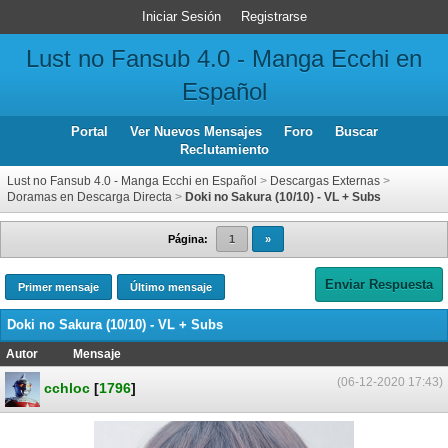
Iniciar Sesión
Registrarse
Lust no Fansub 4.0 - Manga Ecchi en
Español
Portal
Ver Nuevos Mensajes
Foro
Buscar
Reclutamiento
Lust no Fansub 4.0 - Manga Ecchi en Español
>
Descargas Externas
>
Doramas en Descarga Directa
>
Doki no Sakura (10/10) - VL + Subs
Página:
1
»
Enviar Respuesta
Primer mensaje
Último mensaje
Doki no Sakura (10/10) - VL + Subs
Autor
Mensaje
(06-12-2020 17:43)
cchloc
[
1796
]