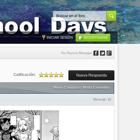
INICIAR SESIÓN
REGISTRARSE
Ver Nuevos Mensajes
Calificación:
Nueva Respuesta
Modo Compacto
Modo Extendido
Mensaje:
#1