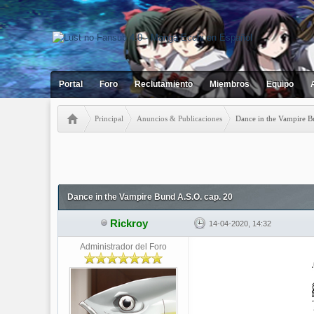
Portal
Foro
Reclutamiento
Miembros
Equipo
Principal
Anuncios & Publicaciones
Dance in the Vampire B
1 votos - 5 Media
1
2
3
4
5
Dance in the Vampire Bund A.S.O. cap. 20
Rickroy
14-04-2020, 14:32
Administrador del Foro