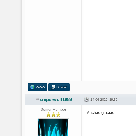
WWW
Buscar
sniperwolf1989
14-04-2020, 19:32
Senior Member
Muchas gracias.