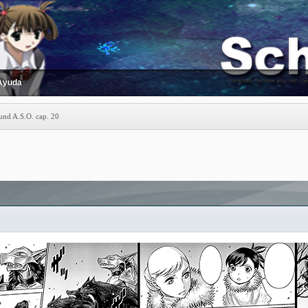
Ayuda
und A.S.O. cap. 20