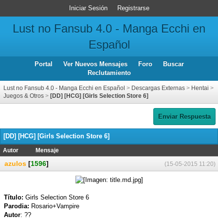
Iniciar Sesión
Registrarse
Lust no Fansub 4.0 - Manga Ecchi en
Español
Portal
Ver Nuevos Mensajes
Foro
Buscar
Reclutamiento
Lust no Fansub 4.0 - Manga Ecchi en Español
>
Descargas Externas
>
Hentai
>
Juegos & Otros
>
[DD] [HCG] [Girls Selection Store 6]
Enviar Respuesta
[DD] [HCG] [Girls Selection Store 6]
Autor
Mensaje
azulos
[
1596
]
(15-05-2015 11:20)
Título:
Girls Selection Store 6
Parodia:
Rosario+Vampire
Autor
: ??