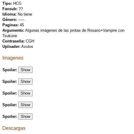
Tipo:
HCG
Fansub:
??
Idioma:
No tiene
Género:
-----
Paginas:
45
Argumento:
Algunas imágenes de las protas de Rosario+Vampire con
Tsukune
Contraseña:
CGH
Uploader:
Azulos
Imagenes
Spoiler:
Show
Spoiler:
Show
Spoiler:
Show
Spoiler:
Show
Spoiler:
Show
Descargas