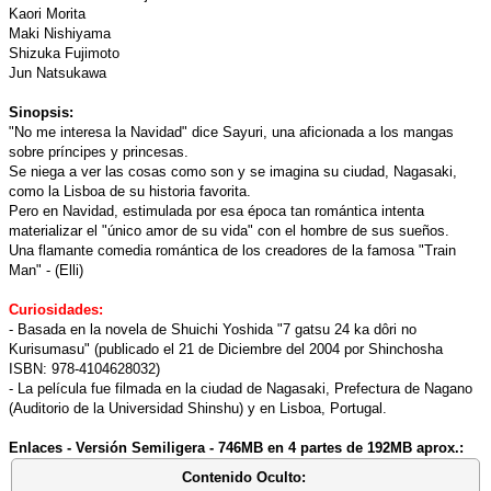
Kaori Morita
Maki Nishiyama
Shizuka Fujimoto
Jun Natsukawa
Sinopsis:
"No me interesa la Navidad" dice Sayuri, una aficionada a los mangas
sobre príncipes y princesas.
Se niega a ver las cosas como son y se imagina su ciudad, Nagasaki,
como la Lisboa de su historia favorita.
Pero en Navidad, estimulada por esa época tan romántica intenta
materializar el "único amor de su vida" con el hombre de sus sueños.
Una flamante comedia romántica de los creadores de la famosa "Train
Man" - (Elli)
Curiosidades:
- Basada en la novela de Shuichi Yoshida "7 gatsu 24 ka dôri no
Kurisumasu" (publicado el 21 de Diciembre del 2004 por Shinchosha
ISBN: 978-4104628032)
- La película fue filmada en la ciudad de Nagasaki, Prefectura de Nagano
(Auditorio de la Universidad Shinshu) y en Lisboa, Portugal.
Enlaces - Versión Semiligera - 746MB en 4 partes de 192MB aprox.:
Contenido Oculto: