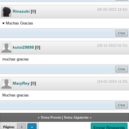
(05-05-2022 18:42)
Rinazuki
[
0
]
♥ Muchas Gracias
Citar
(28-12-2022 02:31)
kutxi29898
[
0
]
muchas gracias
Citar
(24-02-2024 11:35)
MaryRey
[
0
]
Muchas gracias
Citar
«
Tema Previo
|
Tema Siguiente
»
Página:
1
»
Enviar Respuesta