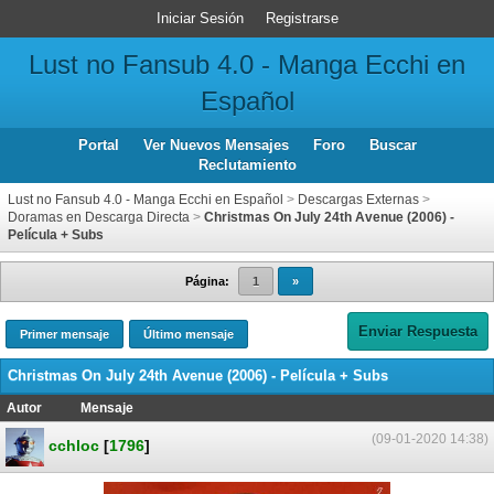
Iniciar Sesión
Registrarse
Lust no Fansub 4.0 - Manga Ecchi en
Español
Portal
Ver Nuevos Mensajes
Foro
Buscar
Reclutamiento
Lust no Fansub 4.0 - Manga Ecchi en Español
>
Descargas Externas
>
Doramas en Descarga Directa
>
Christmas On July 24th Avenue (2006) -
Película + Subs
Página:
1
»
Enviar Respuesta
Primer mensaje
Último mensaje
Christmas On July 24th Avenue (2006) - Película + Subs
Autor
Mensaje
(09-01-2020 14:38)
cchloc
[
1796
]