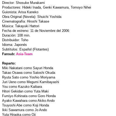
Director: Shosuke Murakami
Productores: Hideki Inada, Genki Kawamura, Tomoyo Nihei
Guionista: Arisa Kaneko
Obra Original (Novela): Shuichi Yoshida
Cinematografía: Hiroshi Takase
Música: Takayuki Hattori
Fecha de estreno: 11 de Noviembre del 2006
Duración: 108 min.
Distribuidor: Toho
Idioma: Japonés
Subtítulos: Español (Flotantes)
Fansub:
Asia-Team
Reparto:
Miki Nakatani como Sayuri Honda
Takao Osawa como Satoshi Okuda
Ryuta Sato como Yoshio Moriyama
Juri Ueno como Megumi Kamibayashi
You como Kazuko Kaibara
Hitori Gekidan como Yuta Maki
Fumiyo Kohinata como Goro Honda
Ayako Kawahara como Akiko Ando
Tsuyoshi Abe como Koji Honda
Ikki Sawamura como Jo Ando
Yuta Hiraoka como Oji