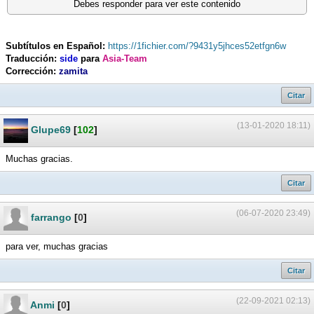
Debes responder para ver este contenido
Subtítulos en Español:
https://1fichier.com/?9431y5jhces52etfgn6w
Traducción:
side
para
Asia-Team
Corrección:
zamita
Citar
(13-01-2020 18:11)
Glupe69
[
102
]
Muchas gracias.
Citar
(06-07-2020 23:49)
farrango
[
0
]
para ver, muchas gracias
Citar
(22-09-2021 02:13)
Anmi
[
0
]