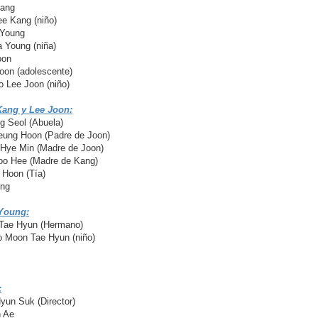
Kang
 Kang (niño)
 Young
 Young (niña)
oon
on (adolescente)
Lee Joon (niño)
Kang y Lee Joon:
 Seol (Abuela)
ung Hoon (Padre de Joon)
Hye Min (Madre de Joon)
oo Hee (Madre de Kang)
Hoon (Tía)
ung
Young:
Tae Hyun (Hermano)
Moon Tae Hyun (niño)
:
un Suk (Director)
 Ae