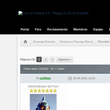
Portal
Foro
Reclutamiento
Miembros
Equipo
Descargas Externas
Doramas en Descarga Directa
Chocolate 
0 votos - 0 Media
1
2
3
4
5
Páginas (3):
1
2
3
Siguiente »
Chocolate (16/16) - VL + Subs
cchloc
25-04-2020, 16:25
Administrador del Foro