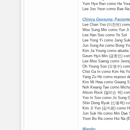
Yum Hye Ran como Ha Youn
Lee Joo Yeon como Bae Na
Clínica Geosung: Paciente
Lee Chan Yoo (이찬유) como
Woo Sung Min como Yun Ji
Lee Han Seo como Ye Sol
Lee Yong Yi como Jang Suk
Jun Sung Ae como Bong Yo
Kim Ja Young como abuela 
Geum Hyo Min (금효민) como
Lee Moo Saeng como Jeon
Oh Young Soo (오영수) como 
Choi Ga In como Kim Ha Y
Yang Zu Ho como esposo d
Kim Mi Hwa como Gwang Su
Noh Kwang Tae como Micha
Alison Rock (알리슨 락) co
Yoo In Soo como Jo Sung 
Shin Dong Ryuk (신동력) co
Kim Ji Yun (김지윤) como H
Jun Suk Ho como Min Dae Si
Yoon Bo Ra como Hui Na (E
Wando: