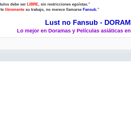
ítulos debe ser
LIBRE
, sin restricciones egoístas."
rte
libremente
su trabajo, no merece llamarse
Fansub
."
Lust no Fansub - DORA
Lo mejor en Doramas y Películas asiáticas en