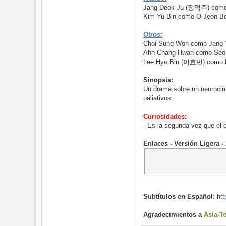
Jang Deok Ju (장덕주) como
Kim Yu Bin como O Jeon Bo
Otros:
Choi Sung Won como Jang Y
Ahn Chang Hwan como Seo 
Lee Hyo Bin (이효빈) como K
Sinopsis:
Un drama sobre un neurociru
paliativos.
Curiosidades:
- Es la segunda vez que el d
Enlaces - Versión Ligera 
Subtítulos en Español:
htt
Agradecimientos a
Asia-T