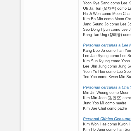
Yoon Kye Sang como Lee 
Oh Ja Hun (오자훈) como Lee
Ha Ji Won como Moon Cha
Kim Bo Min como Moon Cha
Jang Seung Jo como Lee J
Seo Dong Hyun como Lee Jo
Kang Tae Ung (강태웅) como 
Personas cercanas a Lee 
Kang Boo Ja como Han Yong
Lee Jae Ryong como Lee Se
Kim Sun Kyung como Yoon 
Lee Uhn Jung como Jung S
Yoon Ye Hee como Lee Seo 
Teo Yoo como Kwon Min S
Personas cercanas a Cha 
Min Jin Woong como Moon 
Kim Min Joon (김민준) como 
Jung Yoo Mi como madre
Kim Jae Chul como padre
Personal Clínica Geosung
Kim Won Hae como Kwon Hy
Kim Ho Jung como Han Sun