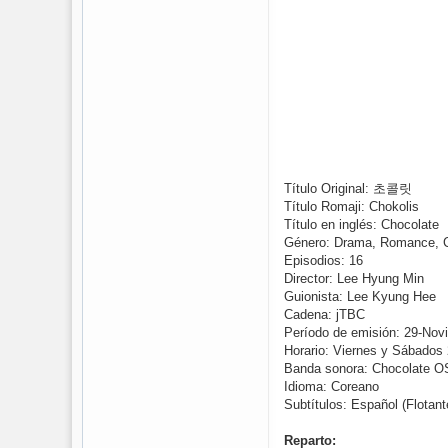
Título Original: 초콜릿
Título Romaji: Chokolis
Título en inglés: Chocolate
Género: Drama, Romance, 
Episodios: 16
Director: Lee Hyung Min
Guionista: Lee Kyung Hee
Cadena: jTBC
Período de emisión: 29-Nov
Horario: Viernes y Sábados
Banda sonora: Chocolate O
Idioma: Coreano
Subtítulos: Español (Flotant
Reparto: