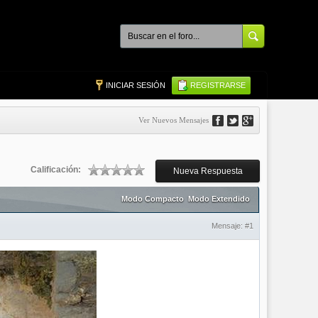
INICIAR SESIÓN
REGISTRARSE
Ver Nuevos Mensajes
Calificación:
Nueva Respuesta
Modo Compacto
Modo Extendido
Mensaje:
#1