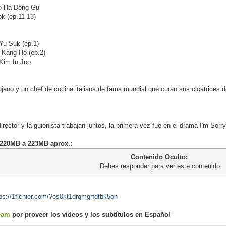
 Ha Dong Gu
k (ep.11-13)
u Suk (ep.1)
Kang Ho (ep.2)
im In Joo
jano y un chef de cocina italiana de fama mundial que curan sus cicatrices 
irector y la guionista trabajan juntos, la primera vez fue en el drama I'm Sorr
- 220MB a 223MB aprox.:
Contenido Oculto:
Debes responder para ver este contenido
ps://1fichier.com/?os0kt1drqmgrfdfbk5on
eam
por proveer los videos y los subtítulos en Español