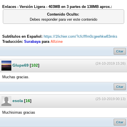
Enlaces - Versión Ligera - 403MB en 3 partes de 138MB aprox.:
Contenido Oculto:
Debes responder para ver este contenido
Subtítulos en Español:
https://1fichier.com/?cfcfffm0cgeehkw83mks
Traducción:
Surabaya
para
Allzine
Citar
(24-10-2019 15:26)
Glupe69
[
102
]
Muchas gracias.
Citar
(25-10-2019 00:13)
esola
[
16
]
Muchisimas gracias
Citar