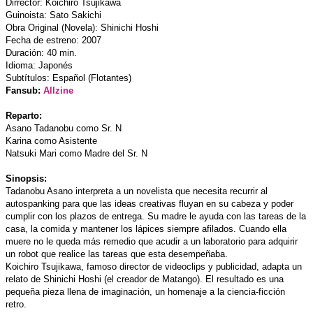
Dirrector: Koichiro Tsujikawa
Guinoista: Sato Sakichi
Obra Original (Novela): Shinichi Hoshi
Fecha de estreno: 2007
Duración: 40 min.
Idioma: Japonés
Subtítulos: Español (Flotantes)
Fansub:
Allzine
Reparto:
Asano Tadanobu como Sr. N
Karina como Asistente
Natsuki Mari como Madre del Sr. N
Sinopsis:
Tadanobu Asano interpreta a un novelista que necesita recurrir al
autospanking para que las ideas creativas fluyan en su cabeza y poder
cumplir con los plazos de entrega. Su madre le ayuda con las tareas de la
casa, la comida y mantener los lápices siempre afilados. Cuando ella
muere no le queda más remedio que acudir a un laboratorio para adquirir
un robot que realice las tareas que esta desempeñaba.
Koichiro Tsujikawa, famoso director de videoclips y publicidad, adapta un
relato de Shinichi Hoshi (el creador de Matango). El resultado es una
pequeña pieza llena de imaginación, un homenaje a la ciencia-ficción
retro.