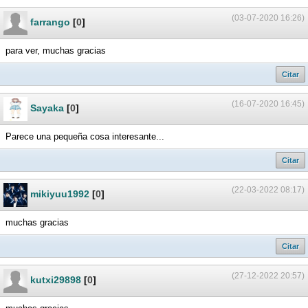
(03-07-2020 16:26)
farrango
[
0
]
para ver, muchas gracias
Citar
(16-07-2020 16:45)
Sayaka
[
0
]
Parece una pequeña cosa interesante...
Citar
(22-03-2022 08:17)
mikiyuu1992
[
0
]
muchas gracias
Citar
(27-12-2022 20:57)
kutxi29898
[
0
]