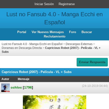
Iniciar Sesión
Registrarse
Lust no Fansub 4.0 - Manga Ecchi en
Español
Portal
Ver Nuevos Mensajes
Foro
Buscar
Reclutamiento
Lust no Fansub 4.0 - Manga Ecchi en Español
>
Descargas Externas
>
Doramas en Descarga Directa
>
Capricious Robot (2007) - Película - VL +
Subs
Enviar Respuesta
Capricious Robot (2007) - Película - VL + Subs
Autor
Mensaje
(24-10-2019 04:44)
cchloc
[
1796
]