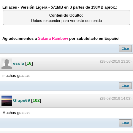
Enlaces - Versión Ligera - 571MB en 3 partes de 190MB aprox.:
Contenido Oculto:
Debes responder para ver este contenido
Agradecimientos a
Sakura Rainbow
por subtitularlo en Español
Citar
(28-08-2019 23:20)
esola
[
16
]
muchas gracias
Citar
(29-08-2019 14:03)
Glupe69
[
102
]
Muchas gracias.
Citar