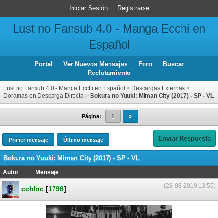
Iniciar Sesión
Registrarse
Lust no Fansub 4.0 - Manga Ecchi en
Español
Portal
Ver Nuevos Mensajes
Foro
Buscar
Reclutamiento
Lust no Fansub 4.0 - Manga Ecchi en Español
>
Descargas Externas
>
Doramas en Descarga Directa
>
Bokura no Yuuki: Miman City (2017) - SP - VL
Página:
1
»
Enviar Respuesta
Primer mensaje
Último mensaje
Bokura no Yuuki: Miman City (2017) - SP - VL
Autor
Mensaje
(28-08-2019 13:55)
cchloc
[
1796
]