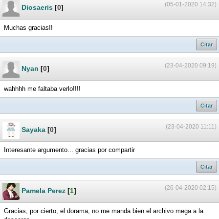
(05-01-2020 14:32)
Diosaeris
[
0
]
Muchas gracias!!
Citar
(23-04-2020 09:19)
Nyan
[
0
]
wahhhh me faltaba verlo!!!!
Citar
(23-04-2020 11:11)
Sayaka
[
0
]
Interesante argumento... gracias por compartir
Citar
(26-04-2020 02:15)
Pamela Perez
[
1
]
Gracias, por cierto, el dorama, no me manda bien el archivo mega a la