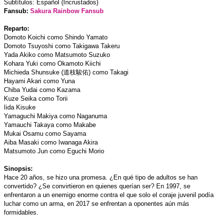
Subtítulos: Español (Incrustados)
Fansub:
Sakura Rainbow Fansub
Reparto:
Domoto Koichi como Shindo Yamato
Domoto Tsuyoshi como Takigawa Takeru
Yada Akiko como Matsumoto Suzuko
Kohara Yuki como Okamoto Kiichi
Michieda Shunsuke (道枝駿佑) como Takagi
Hayami Akari como Yuna
Chiba Yudai como Kazama
Kuze Seika como Torii
Iida Kisuke
Yamaguchi Makiya como Naganuma
Yamauchi Takaya como Makabe
Mukai Osamu como Sayama
Aiba Masaki como Iwanaga Akira
Matsumoto Jun como Eguchi Morio
Sinopsis:
Hace 20 años, se hizo una promesa. ¿En qué tipo de adultos se han
convertido? ¿Se convirtieron en quienes querían ser? En 1997, se
enfrentaron a un enemigo enorme contra el que solo el coraje juvenil podía
luchar como un arma, en 2017 se enfrentan a oponentes aún más
formidables.