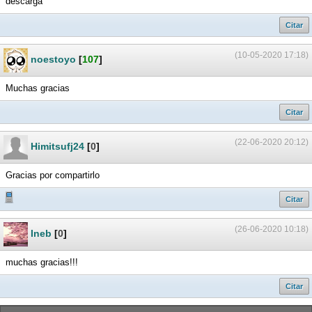
descarga
Citar
(10-05-2020 17:18)
noestoyo
[
107
]
Muchas gracias
Citar
(22-06-2020 20:12)
Himitsufj24
[
0
]
Gracias por compartirlo
Citar
(26-06-2020 10:18)
Ineb
[
0
]
muchas gracias!!!
Citar