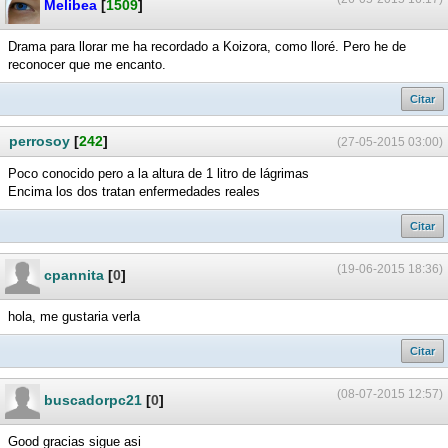
Melibea
[
1509
]
Drama para llorar me ha recordado a Koizora, como lloré. Pero he de
reconocer que me encanto.
Citar
perrosoy
[
242
]
(27-05-2015 03:00)
Poco conocido pero a la altura de 1 litro de lágrimas
Encima los dos tratan enfermedades reales
Citar
(19-06-2015 18:36)
cpannita
[
0
]
hola, me gustaria verla
Citar
(08-07-2015 12:57)
buscadorpc21
[
0
]
Good gracias sigue asi