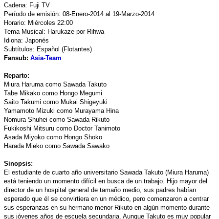
Cadena: Fuji TV
Período de emisión: 08-Enero-2014 al 19-Marzo-2014
Horario: Miércoles 22:00
Tema Musical: Harukaze por Rihwa
Idiona: Japonés
Subtítulos: Español (Flotantes)
Fansub:
Asia-Team
Reparto:
Miura Haruma como Sawada Takuto
Tabe Mikako como Hongo Megumi
Saito Takumi como Mukai Shigeyuki
Yamamoto Mizuki como Murayama Hina
Nomura Shuhei como Sawada Rikuto
Fukikoshi Mitsuru como Doctor Tanimoto
Asada Miyoko como Hongo Shoko
Harada Mieko como Sawada Sawako
Sinopsis:
El estudiante de cuarto año universitario Sawada Takuto (Miura Haruma)
está teniendo un momento difícil en busca de un trabajo. Hijo mayor del
director de un hospital general de tamaño medio, sus padres habían
esperado que él se convirtiera en un médico, pero comenzaron a centrar
sus esperanzas en su hermano menor Rikuto en algún momento durante
sus jóvenes años de escuela secundaria. Aunque Takuto es muy popular