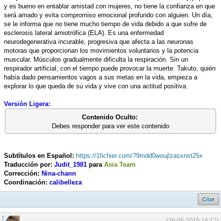
y es bueno en entablar amistad con mujeres, no tiene la confianza en que
será amado y evita compromiso emocional profundo con alguien. Un día,
se le informa que no tiene mucho tiempo de vida debido a que sufre de
esclerosis lateral amiotrófica (ELA). Es una enfermedad
neurodegenerativa incurable, progresiva que afecta a las neuronas
motoras que proporcionan los movimientos voluntarios y la potencia
muscular. Músculos gradualmente dificulta la respiración. Sin un
respirador artificial, con el tiempo puede provocar la muerte. Takuto, quién
había dado pensamientos vagos a sus metas en la vida, empieza a
explorar lo que queda de su vida y vive con una actitud positiva.
Versión Ligera:
Contenido Oculto:
Debes responder para ver este contenido
Subtítulos en Español:
https://1fichier.com/?9mdd0woujlzasxnst25x
Traducción por:
Judit_1981
para
Asia Team
Corrección:
Nina-chann
Coordinación:
calibelleza
Citar
(26-05-2015 16:17)