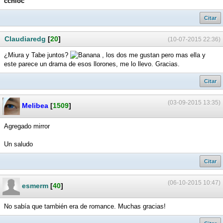
cchloc
Citar
Claudiaredg
[
20
]
(10-07-2015 22:36)
¿Miura y Tabe juntos?
, los dos me gustan pero mas ella y
este parece un drama de esos llorones, me lo llevo. Gracias.
Citar
(03-09-2015 13:35)
Melibea
[
1509
]
Agregado mirror
Un saludo
Citar
(06-10-2015 10:47)
esmerm
[
40
]
No sabía que también era de romance. Muchas gracias!