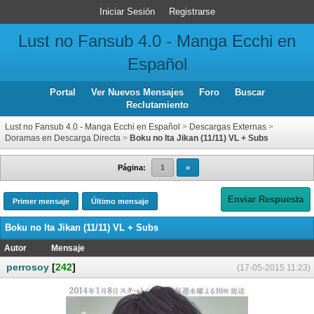
Iniciar Sesión
Registrarse
Lust no Fansub 4.0 - Manga Ecchi en
Español
Portal
Ver Nuevos Mensajes
Foro
Buscar
Reclutamiento
Lust no Fansub 4.0 - Manga Ecchi en Español
>
Descargas Externas
>
Doramas en Descarga Directa
>
Boku no Ita Jikan (11/11) VL + Subs
Página:
1
»
Enviar Respuesta
Primer mensaje
Último mensaje
Boku no Ita Jikan (11/11) VL + Subs
Autor
Mensaje
perrosoy
[
242
]
(17-05-2015 11:23)