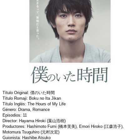
Título Original: 僕のいた時間
Título Romaji: Boku no Ita Jikan
Título Inglés: The Hours of My Life
Género: Drama, Romance
Episodios: 11
Director: Hayama Hiroki (葉山浩樹)
Productores: Hashimoto Fumi (橋本芙美), Emori Hiroko (江森浩子),
Motomura Tsuguhiro (元村次宏)
Guionista: Hashibe Atsuko