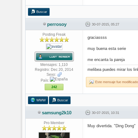
Buscar
perrosoy
30-07-2015, 05:27
Posting Freak
graciassss
muy buena esta serie
me encanta la pareja
Mensajes: 1,110
melibea puedes mirar los li
Registro: Dec 20, 2014
Sexo:
País:
Este mensaje fue modificado
242
WWW
Buscar
samsung2k10
30-07-2015, 10:31
Pro Member
Muy divertida. "Ding Dong"