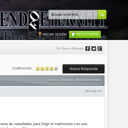
INICIAR SESIÓN
REGISTRARSE
Ver Nuevos Mensajes
Calificación:
Nueva Respuesta
Modo Compacto
Modo Extendido
Mensaje:
#1
ma de variedades para fingir el matrimonio con una