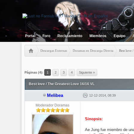
Portal
Foro
Reclutamiento
Miembros
Equipo
Descargas Externas
Doramas en Descarga Directa
Best love 
3 votos - 3.67 Media
1
2
3
4
5
Páginas (4):
1
2
3
4
Siguiente »
Best love / The Greatest Love 16/16 VL
Melibea
12-12-2014, 08:39
Moderador Doramas
Sinopsis:
Ae Jung fue miembro de una