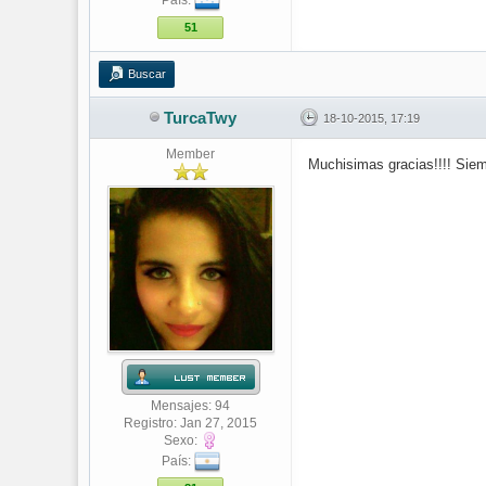
País:
51
Buscar
TurcaTwy
18-10-2015, 17:19
Member
Muchisimas gracias!!!! Siem
Mensajes: 94
Registro: Jan 27, 2015
Sexo:
País: