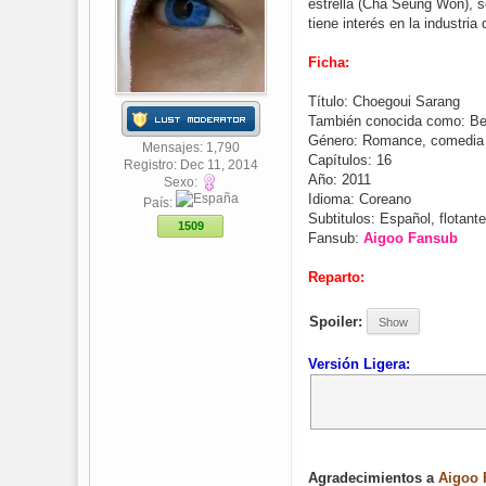
estrella (Cha Seung Won), s
tiene interés en la industri
Ficha:
Título: Choegoui Sarang
También conocida como: Bes
Género: Romance, comedia
Mensajes: 1,790
Capítulos: 16
Registro: Dec 11, 2014
Año: 2011
Sexo:
Idioma: Coreano
País:
Subtitulos: Español, flotant
1509
Fansub:
Aigoo Fansub
Reparto:
Spoiler:
Show
Versión Ligera:
Agradecimientos a
Aigoo 