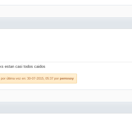
nks estan casi todos caidos
 por última vez en: 30-07-2015, 05:37 por
perrosoy