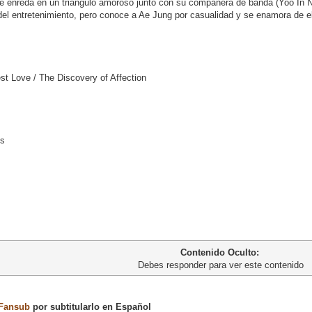
e enreda en un triángulo amoroso junto con su compañera de banda (Yoo In Na
a del entretenimiento, pero conoce a Ae Jung por casualidad y se enamora de el
t Love / The Discovery of Affection
es
Contenido Oculto:
Debes responder para ver este contenido
Fansub
por subtitularlo en Español