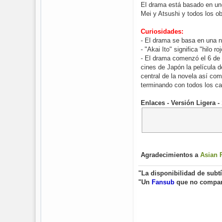
El drama está basado en uno 
Mei y Atsushi y todos los o
Curiosidades:
- El drama se basa en una no
- "Akai Ito" significa "hilo 
- El drama comenzó el 6 de 
cines de Japón la película 
central de la novela así co
terminando con todos los cab
Enlaces - Versión Ligera -
Agradecimientos a
Asian 
"La disponibilidad de subt
"Un
Fansub
que no compa