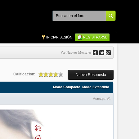
INICIAR SESIÓN
REGISTRARSE
Ver Nuevos Mensajes
Calificación:
Nueva Respuesta
Modo Compacto
Modo Extendido
Mensaje:
#1