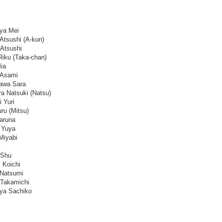
ya Mei
Atsushi (A-kun)
Atsushi
iku (Taka-chan)
ia
 Asami
awa Sara
a Natsuki (Natsu)
 Yuri
ru (Mitsu)
aruna
i Yuya
Miyabi
 Shu
 Koichi
 Natsumi
 Takamichi
ya Sachiko