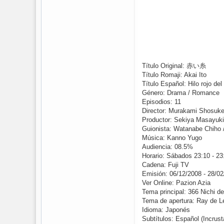
Título Original: 赤い糸
Título Romaji: Akai Ito
Título Español: Hilo rojo del
Género: Drama / Romance
Episodios: 11
Director: Murakami Shosuk
Productor: Sekiya Masayuki
Guionista: Watanabe Chiho 
Música: Kanno Yugo
Audiencia: 08.5%
Horario: Sábados 23:10 - 23
Cadena: Fuji TV
Emisión: 06/12/2008 - 28/0
Ver Online: Pazion Azia
Tema principal: 366 Nichi d
Tema de apertura: Ray de L
Idioma: Japonés
Subtítulos: Español (Incrus