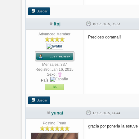
Buscar
ltpj
10-02-2015, 06:23
Advanced Member
Precioso dorama!!
Mensajes: 337
Registro: Jan 16, 2015
Sexo:
País:
35
Buscar
yunai
12-02-2015, 14:44
Posting Freak
gracia por ponerla la estuv