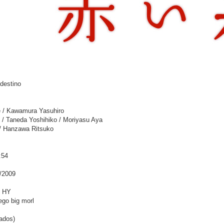
 destino
e / Kawamura Yasuhiro
 / Taneda Yoshihiko / Moriyasu Aya
/ Hanzawa Ritsuko
:54
2/2009
e HY
ego big morl
tados)