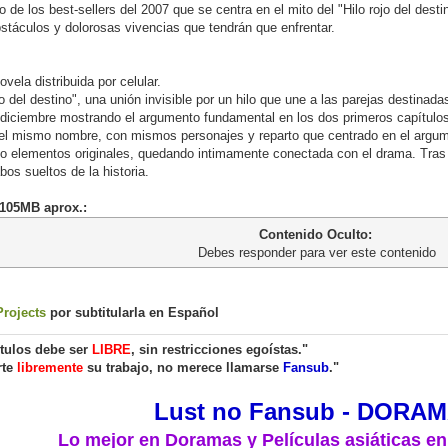
de los best-sellers del 2007 que se centra en el mito del "Hilo rojo del dest
bstáculos y dolorosas vivencias que tendrán que enfrentar.
vela distribuida por celular.
rojo del destino", una unión invisible por un hilo que une a las parejas destinada
diciembre mostrando el argumento fundamental en los dos primeros capítulos
del mismo nombre, con mismos personajes y reparto que centrado en el argume
mo elementos originales, quedando intimamente conectada con el drama. Tras 
os sueltos de la historia.
 105MB aprox.:
Contenido Oculto:
Debes responder para ver este contenido
Projects
por subtitularla en Español
ítulos debe ser
LIBRE
, sin restricciones egoístas."
rte
libremente
su trabajo, no merece llamarse
Fansub
."
Lust no Fansub - DORA
Lo mejor en Doramas y Películas asiáticas en