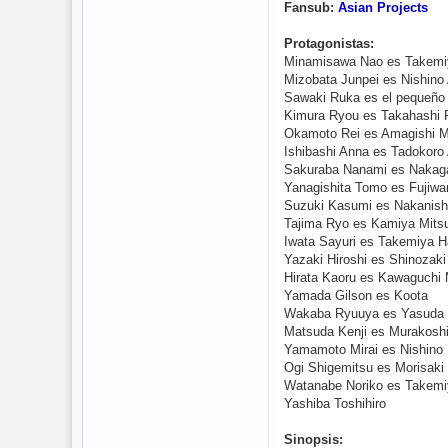
Fansub:
Asian Projects
Protagonistas:
Minamisawa Nao es Takemi
Mizobata Junpei es Nishino 
Sawaki Ruka es el pequeño 
Kimura Ryou es Takahashi R
Okamoto Rei es Amagishi M
Ishibashi Anna es Tadokoro
Sakuraba Nanami es Nakag
Yanagishita Tomo es Fujiwar
Suzuki Kasumi es Nakanishi
Tajima Ryo es Kamiya Mitsu
Iwata Sayuri es Takemiya H
Yazaki Hiroshi es Shinozak
Hirata Kaoru es Kawaguchi 
Yamada Gilson es Koota
Wakaba Ryuuya es Yasuda
Matsuda Kenji es Murakoshi
Yamamoto Mirai es Nishino
Ogi Shigemitsu es Morisaki
Watanabe Noriko es Takemi
Yashiba Toshihiro
Sinopsis: